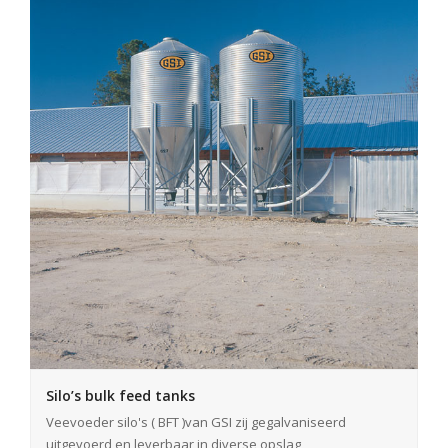
Silo’s bulk feed tanks
Veevoeder silo's ( BFT )van GSI zij gegalvaniseerd
uitgevoerd en leverbaar in diverse opslag