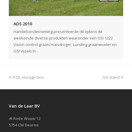
ADS 2010
Handelsonderneming presenteerde dit tijdens dit
weekeinde diverse produkten waaronder een GSI 1222
Vision control graan/maïsdroger, Lunding graanwoeler en
GSI vijzels.In…
FCDL storage bins
GSI stand
Van de Laar BV
Rode Wouw 12
5754 CM Deurne