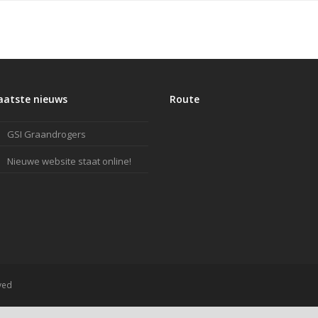
aatste nieuws
Route
GSI Graandrogers
Nieuwe website staat online!
ved