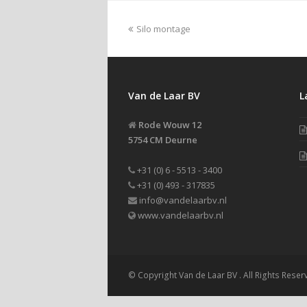
Silo montage
Van de Laar BV
L
Rode Wouw 12
5754 CM Deurne
+31 (0) 6 - 5513 - 3400
+31 (0) 493 - 317835
info@vandelaarbv.nl
www.vandelaarbv.nl
© Copyright Van de Laar BV . All Rights Reser