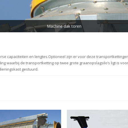
erse capaciteiten en lengtes.Optioneel zijn er voor deze transportketting
ng waarbij de transportketting op twee grote graanopslagsilo’s ligt is vo
ieningskast gestuurd.