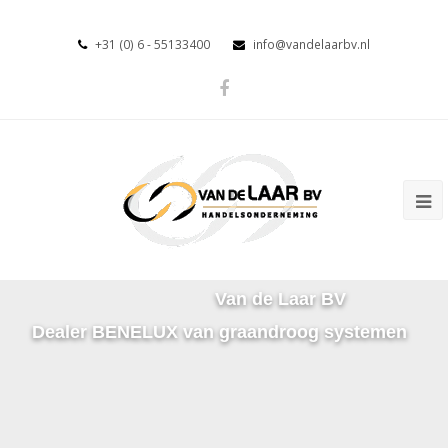
+31 (0) 6 - 55133400
info@vandelaarbv.nl
Van de Laar BV
Dealer BENELUX van graandroog systemen