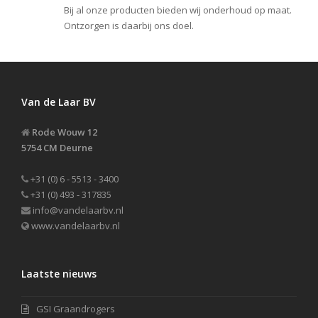
Bij al onze producten bieden wij onderhoud op maat.
Ontzorgen is daarbij ons doel.
Van de Laar BV
Rode Wouw 12
5754 CM Deurne
+31 (0) 6 - 5513 - 3400
+31 (0) 493 - 317835
info@vandelaarbv.nl
www.vandelaarbv.nl
Laatste nieuws
GSI Graandrogers