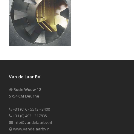
Van de Laar BV
Rode Wouw 12
5754 CM Deurne
+31 (0) 6 - 5513 - 3400
+31 (0) 493 - 317835
info@vandelaarbv.nl
www.vandelaarbv.nl