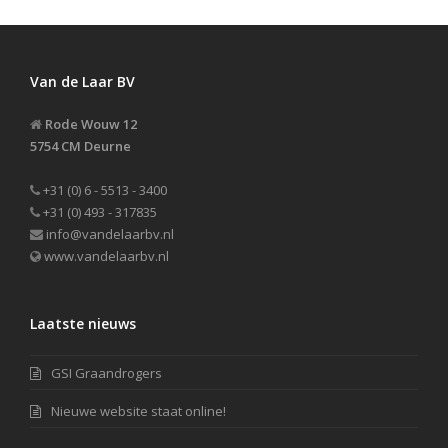
Van de Laar BV
Rode Wouw 12
5754 CM Deurne
+31 (0) 6 - 5513 - 3400
+31 (0) 493 - 317835
info@vandelaarbv.nl
www.vandelaarbv.nl
Laatste nieuws
GSI Graandrogers
Nieuwe website staat online!